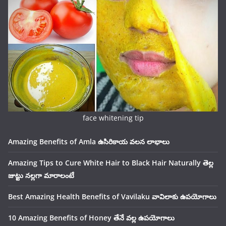
face whitening tip
Amazing Benefits of Amla ఉసిరికాయ వలన లాభాలు
Amazing Tips to Cure White Hair to Black Hair Naturally తెల్ల
జుట్టు నల్లగా మారాలంటే
Best Amazing Health Benefits of Vavilaku వావిలాకు ఉపయోగాలు
10 Amazing Benefits of Honey తేనే వల్ల ఉపయోగాలు