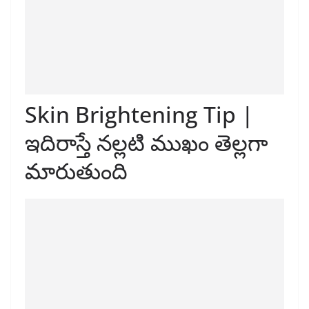
Skin Brightening Tip |
ఇదిరాస్తే నల్లటి ముఖం తెల్లగా
మారుతుంది