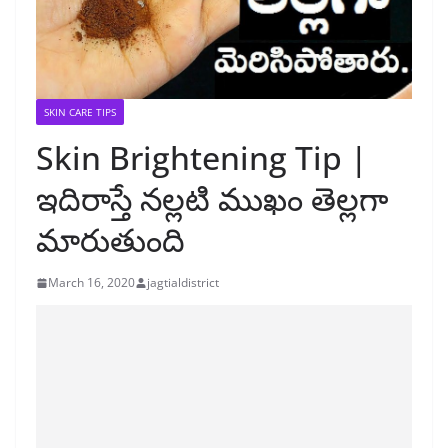
SKIN CARE TIPS
Skin Brightening Tip |
ఇదిరాస్తే నల్లటి ముఖం తెల్లగా
మారుతుంది
March 16, 2020
jagtialdistrict