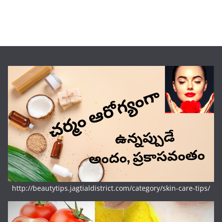
http://beautytips.jagtialdistrict.com/category/skin-care-tips/