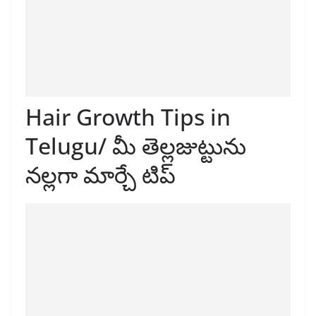
Hair Growth Tips in
Telugu/ మీ తెల్లజుట్టును
నల్లగా మార్చే టిప్