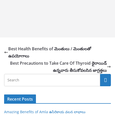
Best Health Benefits of మెంతులు / మెంతులతో
ఉపయోగాలు
Best Precautions to Take Care Of Thyroid థైరాయిడ్
ఉన్నవారు తీసుకోవలసిన జాగ్రత్తలు
Recent Posts
Amazing Benefits of Amla ఉసిరికాయ వలన లాభాలు