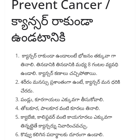
Prevent Cancer /
క్యాన్సర్ రాకుండా
ఉండటానికి
క్యాన్సర్ రాకుండా ఉండాలంటే భోజనం తక్కువా గా
తినాలి. తినడానికి తినడానికి మధ్య 8 గంటల వ్యవధి
ఉండాలి. క్యాన్సర్ కణాలు చచ్చిపోతాయి.
శరీరం మనస్సు ప్రశాంతంగా ఉంటే, క్యాన్సర్ మన ధరికి
చేరదు.
పండ్లు, కూరగాయలు ఎక్కువగా తీసుకోవాలి.
తోటకూర, పాలకూర వంటి కూరలు తినాలి.
క్యాబేజి, కాలిఫ్లవర్ వంటి కాయగూరలు ఎక్కువగా
తిన్నట్లైతే క్యాన్సర్ను నివారించవచ్చు.
కొవ్వు కలిగిన పదార్థాలకు దూరంగా ఉండాలి.