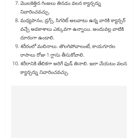
మొలకెత్తిన గింజలు తినడం వలన క్యాన్సర్ను
నివారించవచ్చు.
మధ్యపానం, డ్రగ్స్, సిగరెట్ అలవాటు ఉన్న వారికి క్యాన్సర్
వచ్చే అవకాశాలు ఎక్కువగా ఉన్నాయి. అందువల్ల వాటికి
దూరంగా ఉండాలి.
శరీరంలో మలినాలు. తొలగిపోవాలంటే, కాయగూరల
రాసాలు రోజు 1 గ్లాసు తీసుకోవాలి.
శరీరానికి తేలికగా అరిగే ఫుడ్ తినాలి. ఇలా చేయటం వలన
క్యాన్సర్ను నివారించవచ్చు.