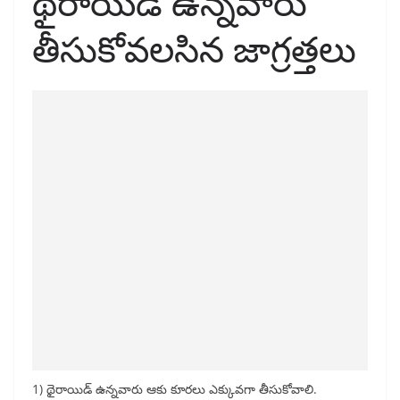
థైరాయిడ్ ఉన్నవారు
తీసుకోవలసిన జాగ్రత్తలు
1) థైరాయిడ్ ఉన్నవారు ఆకు కూరలు ఎక్కువగా తీసుకోవాలి.