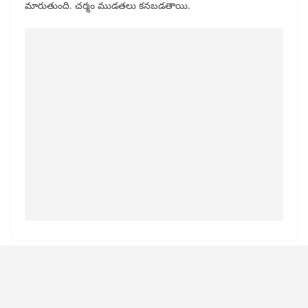
మారుతుంది. చర్మం ముడతలు కనబడతాయి.