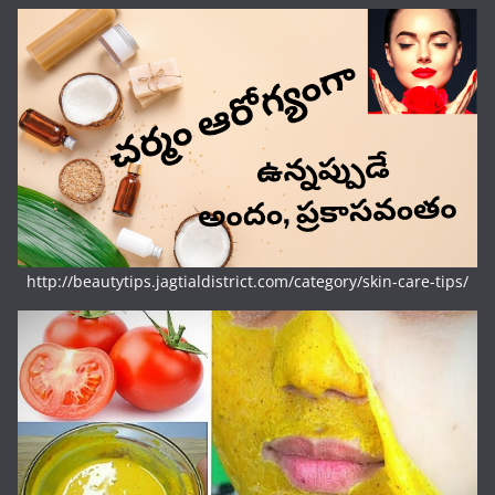
http://beautytips.jagtialdistrict.com/category/skin-care-tips/