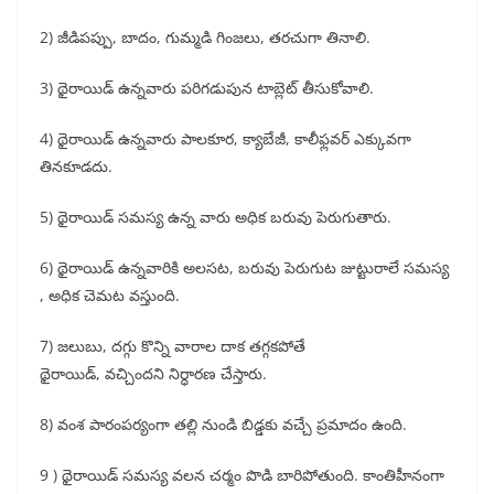
2) జీడిపప్పు, బాదం, గుమ్మడి గింజలు, తరచుగా తినాలి.
3) థైరాయిడ్ ఉన్నవారు పరిగడుపున టాబ్లెట్ తీసుకోవాలి.
4) థైరాయిడ్ ఉన్నవారు పాలకూర, క్యాబేజీ, కాలీఫ్లవర్ ఎక్కువగా
తినకూడదు.
5) థైరాయిడ్ సమస్య ఉన్న వారు అధిక బరువు పెరుగుతారు.
6) థైరాయిడ్ ఉన్నవారికి అలసట, బరువు పెరుగుట జుట్టురాలే సమస్య
, అధిక చెమట వస్తుంది.
7) జలుబు, దగ్గు కొన్ని వారాల దాక తగ్గకపోతే
థైరాయిడ్, వచ్చిందని నిర్ధారణ చేస్తారు.
8) వంశ పారంపర్యంగా తల్లి నుండి బిడ్డకు వచ్చే ప్రమాదం ఉంది.
9 ) థైరాయిడ్ సమస్య వలన చర్మం పొడి బారిపోతుంది. కాంతిహీనంగా