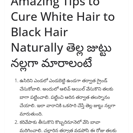
Amazing Tips to
Cure White Hair to
Black Hair
Naturally తెల్ల జుట్టు
నల్లగా మారాలంటే
ఉసిరిని ఎండలో ఎండబెట్టి ఉండగా తర్వాత గ్రైండ్
చేసుకోవాలి. అందులో ఆలివ్ ఆయిల్ వేసుకొని తలకు
బాగా పట్టించాలి. పట్టించి ఆరిన తర్వాత తలస్నానం
చేయాలి. ఇలా వారానికి ఒకసారి చేస్తే తెల్ల జుట్టు నల్లగా
మారుతుంది.
కరివేపాకు తీసుకొని కొబ్బరినూనెలో వేసి బావా
మరిగించాలి. చల్లారిన తర్వాత వడపోసి ఈ రోజు తలకు