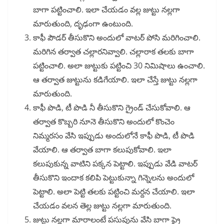
బాగా పట్టించాలి. ఇలా చేయడం వల్ల జుట్టు నల్లగా
మారుతుంది, దృఢంగా ఉంటుంది.
కాఫీ పౌడర్ తీసుకొని అందులో వాటర్ పోసి మరిగించాలి.
మరిగిన తర్వాత చల్లారనివ్వాలి. చల్లారాక తలకు బాగా
పట్టించాలి. అలా జుట్టుకు పట్టించి 30 నిమిషాలు ఉంచాలి.
ఆ తర్వాత జుట్టును కడిగేయాలి. ఇలా చేస్తే జుట్టు నల్లగా
మారుతుంది.
కాఫీ పొడి, టీ పొడి నీ తీసుకొని గ్రైండ్ చేసుకోవాలి. ఆ
తర్వాత కొబ్బరి నూనె తీసుకొని అందులో కొంచెం
నిమ్మరసం వేసి ఇప్పుడు అందులోనే కాఫీ పొడి, టీ పొడి
వేయాలి. ఆ తర్వాత బాగా కలుపుకోవాలి. ఇలా
కలుపుకున్న వాటిని పక్కన పెట్టాలి. ఇప్పుడు వేడి వాటర్
తీసుకొని ఇందాక కలిపి పెట్టుకున్నా గిన్నెలను అందులో
పెట్టాలి. అలా పెట్టి తలకు పట్టించి మర్దన చేయాలి. ఇలా
చేయడం వలన తెల్ల జుట్టు నల్లగా మారుతుంది.
జుట్టు నల్లగా మారాలంటే పసుపును వేసి బాగా ఫ్రై