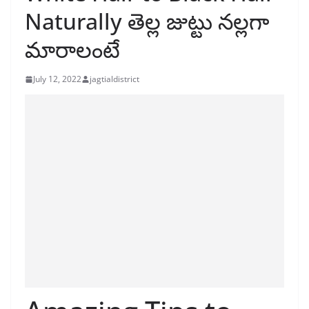
Naturally తెల్ల జుట్టు నల్లగా
మారాలంటే
July 12, 2022
jagtialdistrict