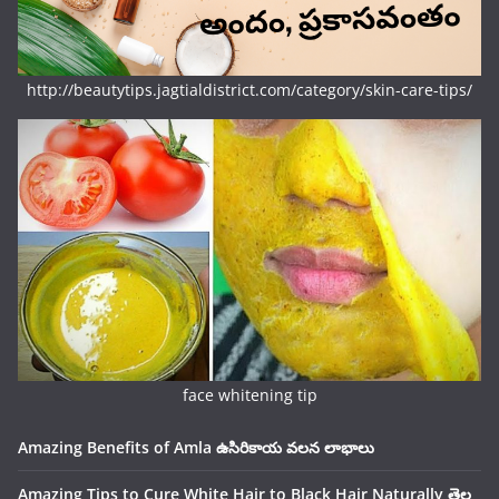
http://beautytips.jagtialdistrict.com/category/skin-care-tips/
face whitening tip
Amazing Benefits of Amla ఉసిరికాయ వలన లాభాలు
Amazing Tips to Cure White Hair to Black Hair Naturally తెల్ల