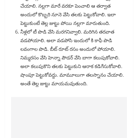
చేయాలి. నల్లగా మారే వరకూ పెంచాలి ఆ తర్వాత
అందులో కొబ్బరి నూనె వేసి తలకు పెట్టుకోవాలి. ఇలా
పెట్టుకుంటే తెల్ల జుట్టు పోయి నల్లగా మారుతుంది.
నీళ్లలో టీ పొడి వేసి మరగనివ్వాలి. మరిగిన తరవాత
వడపోయాలి. అలా వడపోసి ఇందులో కి కాఫీ పొడి
లవంగాల పొడి. బీట్ రూట్ రసం అందులో పోయాలి.
నిమ్మరసం వేసి హెన్నా పౌడర్ వేసి బాగా కలుపుకోవాలి.
అలా కలుపుకొని తలకు పెట్టుకుని ఆరాక కడిగేసుకోవాలి.
షాంపూ పెట్టుకోవద్దు. మామూలుగా తలస్నానం చేయాలి.
అంతే తెల్ల జుట్టు మాయమవుతుంది.