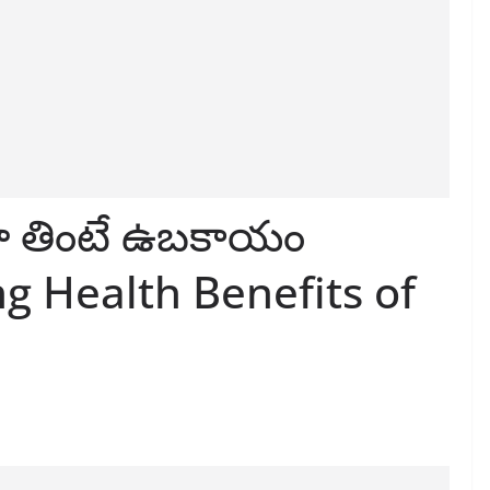
ా తింటే ఉబకాయం
ng Health Benefits of