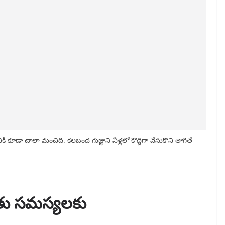
ి కూడా చాలా మంచిది. కలబంద గుజ్జుని నీళ్లలో కొద్దిగా వేసుకొని తాగితే
ంతు సమస్యలకు