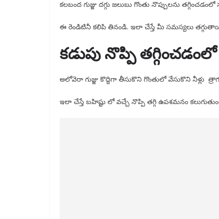
కలబంద గుజ్జు దగ్గు జలుబు గొంతు నొప్పులను తగ్గించడంలో
ఈ రెండిటినీ కలిపి తినండి. ఇలా చేస్తే మీ సమస్యలు తగ్గుతా
కడుపు నొప్పి తగ్గించడంలో
అలోవెరా గుజ్జు కొద్దిగా తీసుకొని గొంతులో వేసుకొని నీళ్లు త్రా
ఇలా చేస్తే బహిష్టు లో వచ్చే నొప్పి తగ్గి ఉపశమనం కలుగుతుం