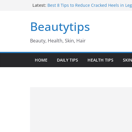
Skip
Latest:
Best 8 Tips to Reduce Cracked Heels in Legs 
తగ్గించే అద్భుతమైన చిట్కాలు
to
Amazing Benefits of Amla ఉసిరికాయ వలన ల
content
Beautytips
Amazing Tips to Cure White Hair to Black Hai
జుట్టు నల్లగా మారాలంటే
Best Amazing Health Benefits of Vavilaku వ
Beauty, Health, Skin, Hair
ఉపయోగాలు
10 Amazing Benefits of Honey తేనే వల్ల ఉప
HOME
DAILY TIPS
HEALTH TIPS
SKIN