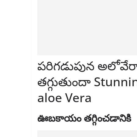
పరిగడుపున అలోవేర
తగ్గుతుందా Stunni
aloe Vera
ఊబకాయం తగ్గించడానికి