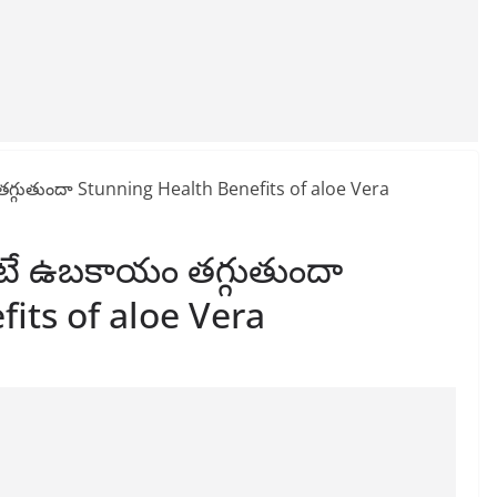
టే ఉబకాయం తగ్గుతుందా
its of aloe Vera