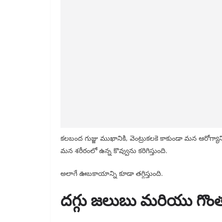
కలబంద గుజ్జు ముఖానికి, వెంట్రుకలకె కాకుండా మన ఆరోగ్యానిక
మన శరీరంలో ఉన్న కొవ్వును కరిగిస్తుంది.
అలాగే ఊబకాయాన్ని కూడా తగ్గిస్తుంది.
దగ్గు జలుబు మరియు గొ