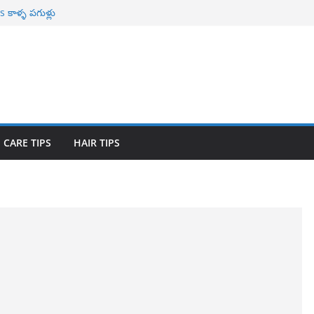
కాళ్ళ పగుళ్లు
ాభాలు
r Naturally తెల్ల
ావిలాకు
యోగాలు
 CARE TIPS
HAIR TIPS