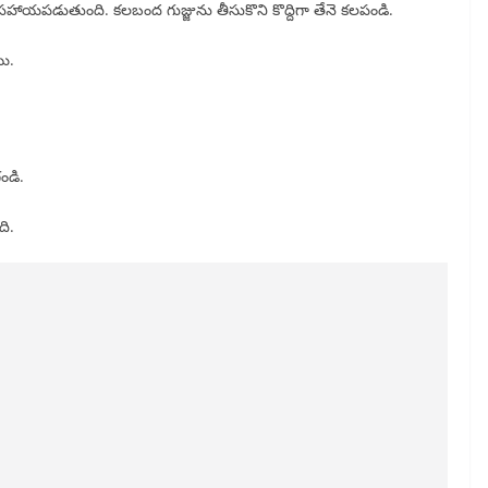
 సహాయపడుతుంది. కలబంద గుజ్జును తీసుకొని కొద్దిగా తేనె కలపండి.
యి.
గండి.
ది.