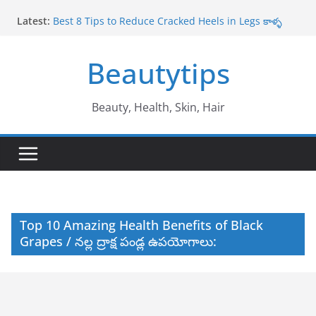
Skip
Latest:
Best 8 Tips to Reduce Cracked Heels in Legs కాళ్ళ
to
పగుళ్లు తగ్గించే అద్భుతమైన చిట్కాలు
content
Amazing Benefits of Amla ఉసిరికాయ వలన లాభాలు
Beautytips
Amazing Tips to Cure White Hair to Black Hair
Naturally తెల్ల జుట్టు నల్లగా మారాలంటే
Best Amazing Health Benefits of Vavilaku వావిలాకు
ఉపయోగాలు
Beauty, Health, Skin, Hair
10 Amazing Benefits of Honey తేనే వల్ల ఉపయోగాలు
Top 10 Amazing Health Benefits of Black
Grapes / నల్ల ద్రాక్ష పండ్ల ఉపయోగాలు: