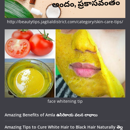
http://beautytips.jagtialdistrict.com/category/skin-care-tips/
face whitening tip
Amazing Benefits of Amla ఉసిరికాయ వలన లాభాలు
Amazing Tips to Cure White Hair to Black Hair Naturally తెల్ల