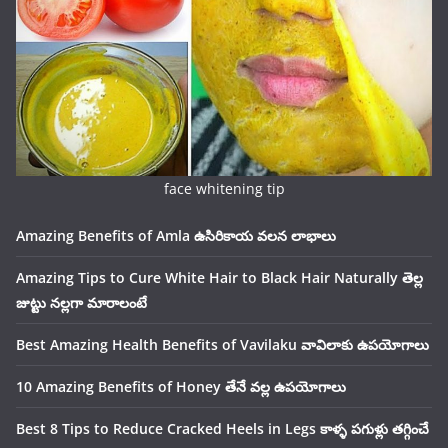
face whitening tip
Amazing Benefits of Amla ఉసిరికాయ వలన లాభాలు
Amazing Tips to Cure White Hair to Black Hair Naturally తెల్ల
జుట్టు నల్లగా మారాలంటే
Best Amazing Health Benefits of Vavilaku వావిలాకు ఉపయోగాలు
10 Amazing Benefits of Honey తేనే వల్ల ఉపయోగాలు
Best 8 Tips to Reduce Cracked Heels in Legs కాళ్ళ పగుళ్లు తగ్గించే