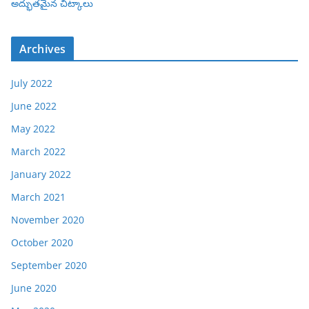
అద్భుతమైన చిట్కాలు
Archives
July 2022
June 2022
May 2022
March 2022
January 2022
March 2021
November 2020
October 2020
September 2020
June 2020