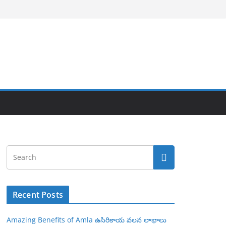
Recent Posts
Amazing Benefits of Amla ఉసిరికాయ వలన లాభాలు