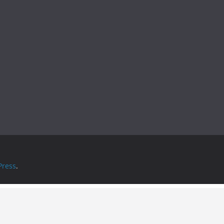
ress
.