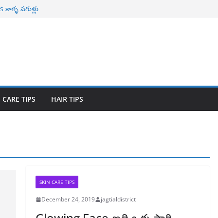
కాళ్ళ పగుళ్లు
ాభాలు
r Naturally తెల్ల
ావిలాకు
యోగాలు
 CARE TIPS
HAIR TIPS
SKIN CARE TIPS
December 24, 2019
jagtialdistrict
Glowing Face-ఇది ఒక్కసారి