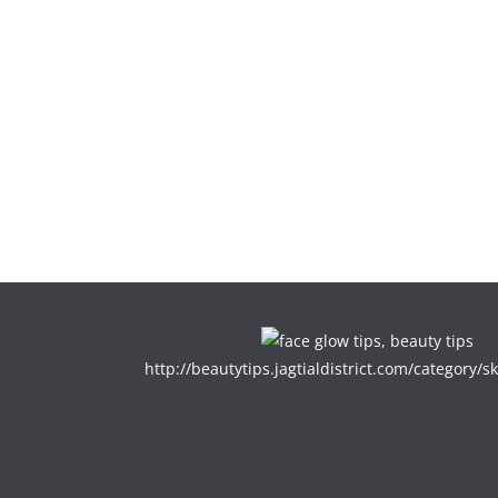
http://beautytips.jagtialdistrict.com/category/sk